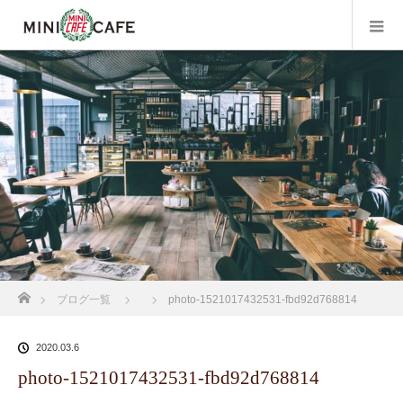
ホーム
ブログ一覧
photo-1521017432531-fbd92d768814
2020.03.6
photo-1521017432531-fbd92d768814